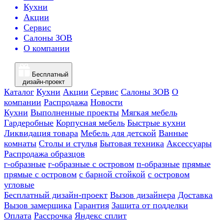
Кухни
Акции
Сервис
Салоны ЗОВ
О компании
Бесплатный
дизайн-проект
Каталог
Кухни
Акции
Сервис
Салоны ЗОВ
О
компании
Распродажа
Новости
Кухни
Выполненные проекты
Мягкая мебель
Гардеробные
Корпусная мебель
Быстрые кухни
Ликвидация товара
Мебель для детской
Ванные
комнаты
Столы и стулья
Бытовая техника
Аксессуары
Распродажа образцов
г-образные
г-образные с островом
п-образные
прямые
прямые с островом
с барной стойкой
с островом
угловые
Бесплатный дизайн-проект
Вызов дизайнера
Доставка
Вызов замерщика
Гарантия
Защита от подделки
Оплата
Рассрочка
Яндекс сплит