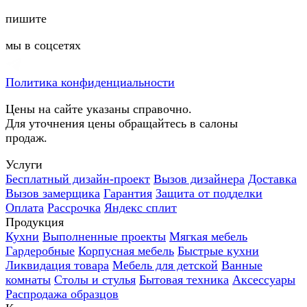
пишите
мы в соцсетях
Политика конфиденциальности
Цены на сайте указаны справочно.
Для уточнения цены обращайтесь в салоны
продаж.
Услуги
Бесплатный дизайн-проект
Вызов дизайнера
Доставка
Вызов замерщика
Гарантия
Защита от подделки
Оплата
Рассрочка
Яндекс сплит
Продукция
Кухни
Выполненные проекты
Мягкая мебель
Гардеробные
Корпусная мебель
Быстрые кухни
Ликвидация товара
Мебель для детской
Ванные
комнаты
Столы и стулья
Бытовая техника
Аксессуары
Распродажа образцов