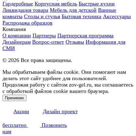
Гардеробные
Корпусная мебель
Быстрые кухни
Ликвидация товара
Мебель для детской
Ванные
комнаты
Столы и стулья
Бытовая техника
Аксессуары
Распродажа образцов
Компания
О компании
Партнеры
Партнерская программа
Дизайнерам
Вопрос-ответ
Отзывы
Информация для
СМИ
©
2026
Все права защищены.
Мы обрабатываем файлы cookie. Они помогают нам
делать этот сайт удобнее для пользователей.
Продолжая работу с сайтом zov-gel.ru, вы соглашаетесь
с обработкой файлов cookie вашего браузера.
Принимаю
Акции
Дизайн проект
бесплатно
Позвонить
нам