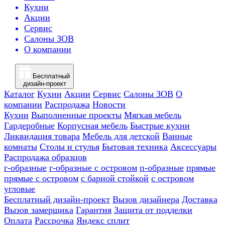
Кухни
Акции
Сервис
Салоны ЗОВ
О компании
Бесплатный
дизайн-проект
Каталог
Кухни
Акции
Сервис
Салоны ЗОВ
О
компании
Распродажа
Новости
Кухни
Выполненные проекты
Мягкая мебель
Гардеробные
Корпусная мебель
Быстрые кухни
Ликвидация товара
Мебель для детской
Ванные
комнаты
Столы и стулья
Бытовая техника
Аксессуары
Распродажа образцов
г-образные
г-образные с островом
п-образные
прямые
прямые с островом
с барной стойкой
с островом
угловые
Бесплатный дизайн-проект
Вызов дизайнера
Доставка
Вызов замерщика
Гарантия
Защита от подделки
Оплата
Рассрочка
Яндекс сплит