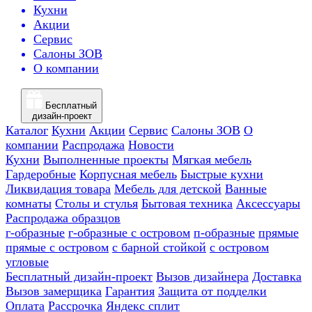
Кухни
Акции
Сервис
Салоны ЗОВ
О компании
Бесплатный
дизайн-проект
Каталог
Кухни
Акции
Сервис
Салоны ЗОВ
О
компании
Распродажа
Новости
Кухни
Выполненные проекты
Мягкая мебель
Гардеробные
Корпусная мебель
Быстрые кухни
Ликвидация товара
Мебель для детской
Ванные
комнаты
Столы и стулья
Бытовая техника
Аксессуары
Распродажа образцов
г-образные
г-образные с островом
п-образные
прямые
прямые с островом
с барной стойкой
с островом
угловые
Бесплатный дизайн-проект
Вызов дизайнера
Доставка
Вызов замерщика
Гарантия
Защита от подделки
Оплата
Рассрочка
Яндекс сплит