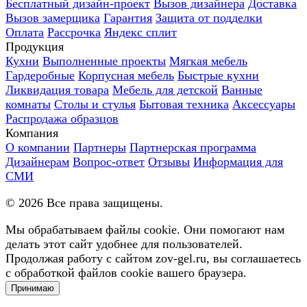
Бесплатный дизайн-проект
Вызов дизайнера
Доставка
Вызов замерщика
Гарантия
Защита от подделки
Оплата
Рассрочка
Яндекс сплит
Продукция
Кухни
Выполненные проекты
Мягкая мебель
Гардеробные
Корпусная мебель
Быстрые кухни
Ликвидация товара
Мебель для детской
Ванные
комнаты
Столы и стулья
Бытовая техника
Аксессуары
Распродажа образцов
Компания
О компании
Партнеры
Партнерская программа
Дизайнерам
Вопрос-ответ
Отзывы
Информация для
СМИ
©
2026
Все права защищены.
Мы обрабатываем файлы cookie. Они помогают нам
делать этот сайт удобнее для пользователей.
Продолжая работу с сайтом zov-gel.ru, вы соглашаетесь
с обработкой файлов cookie вашего браузера.
Принимаю