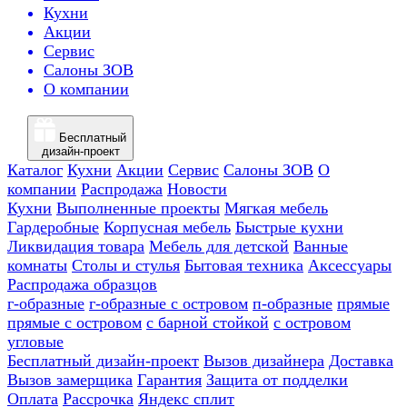
Кухни
Акции
Сервис
Салоны ЗОВ
О компании
Бесплатный
дизайн-проект
Каталог
Кухни
Акции
Сервис
Салоны ЗОВ
О
компании
Распродажа
Новости
Кухни
Выполненные проекты
Мягкая мебель
Гардеробные
Корпусная мебель
Быстрые кухни
Ликвидация товара
Мебель для детской
Ванные
комнаты
Столы и стулья
Бытовая техника
Аксессуары
Распродажа образцов
г-образные
г-образные с островом
п-образные
прямые
прямые с островом
с барной стойкой
с островом
угловые
Бесплатный дизайн-проект
Вызов дизайнера
Доставка
Вызов замерщика
Гарантия
Защита от подделки
Оплата
Рассрочка
Яндекс сплит