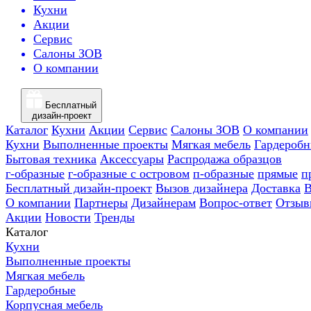
Кухни
Акции
Сервис
Салоны ЗОВ
О компании
Бесплатный
дизайн-проект
Каталог
Кухни
Акции
Сервис
Салоны ЗОВ
О компании
Кухни
Выполненные проекты
Мягкая мебель
Гардероб
Бытовая техника
Аксессуары
Распродажа образцов
г-образные
г-образные с островом
п-образные
прямые
п
Бесплатный дизайн-проект
Вызов дизайнера
Доставка
В
О компании
Партнеры
Дизайнерам
Вопрос-ответ
Отзыв
Акции
Новости
Тренды
Каталог
Кухни
Выполненные проекты
Мягкая мебель
Гардеробные
Корпусная мебель