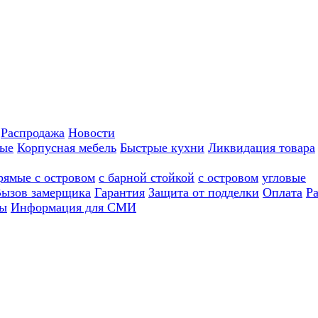
Распродажа
Новости
ные
Корпусная мебель
Быстрые кухни
Ликвидация товара
рямые с островом
с барной стойкой
с островом
угловые
ызов замерщика
Гарантия
Защита от подделки
Оплата
Р
ы
Информация для СМИ