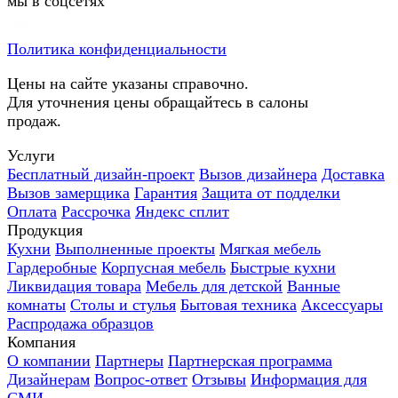
мы в соцсетях
Политика конфиденциальности
Цены на сайте указаны справочно.
Для уточнения цены обращайтесь в салоны
продаж.
Услуги
Бесплатный дизайн-проект
Вызов дизайнера
Доставка
Вызов замерщика
Гарантия
Защита от подделки
Оплата
Рассрочка
Яндекс сплит
Продукция
Кухни
Выполненные проекты
Мягкая мебель
Гардеробные
Корпусная мебель
Быстрые кухни
Ликвидация товара
Мебель для детской
Ванные
комнаты
Столы и стулья
Бытовая техника
Аксессуары
Распродажа образцов
Компания
О компании
Партнеры
Партнерская программа
Дизайнерам
Вопрос-ответ
Отзывы
Информация для
СМИ