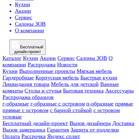
Кухни
Акции
Сервис
Салоны ЗОВ
О компании
Бесплатный
дизайн-проект
Каталог
Кухни
Акции
Сервис
Салоны ЗОВ
О
компании
Распродажа
Новости
Кухни
Выполненные проекты
Мягкая мебель
Гардеробные
Корпусная мебель
Быстрые кухни
Ликвидация товара
Мебель для детской
Ванные
комнаты
Столы и стулья
Бытовая техника
Аксессуары
Распродажа образцов
г-образные
г-образные с островом
п-образные
прямые
прямые с островом
с барной стойкой
с островом
угловые
Бесплатный дизайн-проект
Вызов дизайнера
Доставка
Вызов замерщика
Гарантия
Защита от подделки
Оплата
Рассрочка
Яндекс сплит