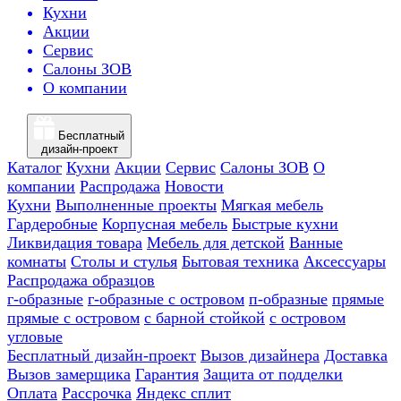
Кухни
Акции
Сервис
Салоны ЗОВ
О компании
Бесплатный
дизайн-проект
Каталог
Кухни
Акции
Сервис
Салоны ЗОВ
О
компании
Распродажа
Новости
Кухни
Выполненные проекты
Мягкая мебель
Гардеробные
Корпусная мебель
Быстрые кухни
Ликвидация товара
Мебель для детской
Ванные
комнаты
Столы и стулья
Бытовая техника
Аксессуары
Распродажа образцов
г-образные
г-образные с островом
п-образные
прямые
прямые с островом
с барной стойкой
с островом
угловые
Бесплатный дизайн-проект
Вызов дизайнера
Доставка
Вызов замерщика
Гарантия
Защита от подделки
Оплата
Рассрочка
Яндекс сплит