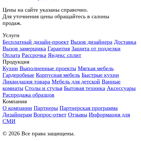
Цены на сайте указаны справочно.
Для уточнения цены обращайтесь в салоны
продаж.
Услуги
Бесплатный дизайн-проект
Вызов дизайнера
Доставка
Вызов замерщика
Гарантия
Защита от подделки
Оплата
Рассрочка
Яндекс сплит
Продукция
Кухни
Выполненные проекты
Мягкая мебель
Гардеробные
Корпусная мебель
Быстрые кухни
Ликвидация товара
Мебель для детской
Ванные
комнаты
Столы и стулья
Бытовая техника
Аксессуары
Распродажа образцов
Компания
О компании
Партнеры
Партнерская программа
Дизайнерам
Вопрос-ответ
Отзывы
Информация для
СМИ
©
2026
Все права защищены.