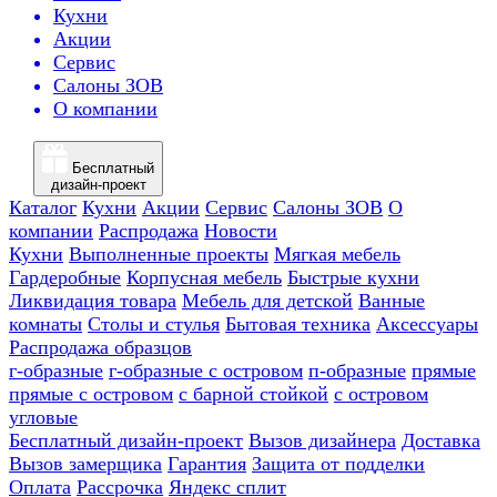
Кухни
Акции
Сервис
Салоны ЗОВ
О компании
Бесплатный
дизайн-проект
Каталог
Кухни
Акции
Сервис
Салоны ЗОВ
О
компании
Распродажа
Новости
Кухни
Выполненные проекты
Мягкая мебель
Гардеробные
Корпусная мебель
Быстрые кухни
Ликвидация товара
Мебель для детской
Ванные
комнаты
Столы и стулья
Бытовая техника
Аксессуары
Распродажа образцов
г-образные
г-образные с островом
п-образные
прямые
прямые с островом
с барной стойкой
с островом
угловые
Бесплатный дизайн-проект
Вызов дизайнера
Доставка
Вызов замерщика
Гарантия
Защита от подделки
Оплата
Рассрочка
Яндекс сплит