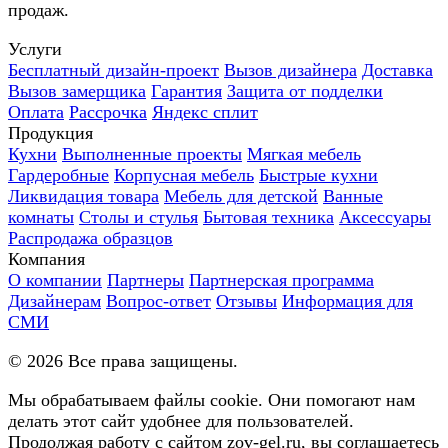
продаж.
Услуги
Бесплатный дизайн-проект
Вызов дизайнера
Доставка
Вызов замерщика
Гарантия
Защита от подделки
Оплата
Рассрочка
Яндекс сплит
Продукция
Кухни
Выполненные проекты
Мягкая мебель
Гардеробные
Корпусная мебель
Быстрые кухни
Ликвидация товара
Мебель для детской
Ванные
комнаты
Столы и стулья
Бытовая техника
Аксессуары
Распродажа образцов
Компания
О компании
Партнеры
Партнерская программа
Дизайнерам
Вопрос-ответ
Отзывы
Информация для
СМИ
©
2026
Все права защищены.
Мы обрабатываем файлы cookie. Они помогают нам
делать этот сайт удобнее для пользователей.
Продолжая работу с сайтом zov-gel.ru, вы соглашаетесь