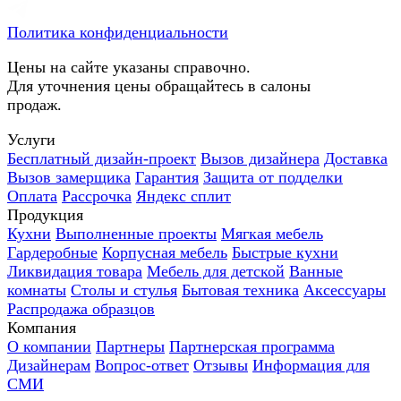
Политика конфиденциальности
Цены на сайте указаны справочно.
Для уточнения цены обращайтесь в салоны
продаж.
Услуги
Бесплатный дизайн-проект
Вызов дизайнера
Доставка
Вызов замерщика
Гарантия
Защита от подделки
Оплата
Рассрочка
Яндекс сплит
Продукция
Кухни
Выполненные проекты
Мягкая мебель
Гардеробные
Корпусная мебель
Быстрые кухни
Ликвидация товара
Мебель для детской
Ванные
комнаты
Столы и стулья
Бытовая техника
Аксессуары
Распродажа образцов
Компания
О компании
Партнеры
Партнерская программа
Дизайнерам
Вопрос-ответ
Отзывы
Информация для
СМИ