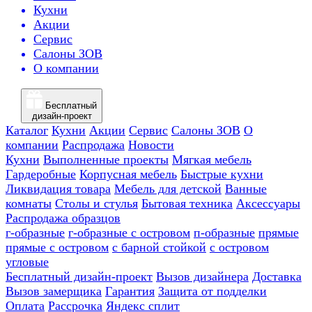
Кухни
Акции
Сервис
Салоны ЗОВ
О компании
Бесплатный
дизайн-проект
Каталог
Кухни
Акции
Сервис
Салоны ЗОВ
О
компании
Распродажа
Новости
Кухни
Выполненные проекты
Мягкая мебель
Гардеробные
Корпусная мебель
Быстрые кухни
Ликвидация товара
Мебель для детской
Ванные
комнаты
Столы и стулья
Бытовая техника
Аксессуары
Распродажа образцов
г-образные
г-образные с островом
п-образные
прямые
прямые с островом
с барной стойкой
с островом
угловые
Бесплатный дизайн-проект
Вызов дизайнера
Доставка
Вызов замерщика
Гарантия
Защита от подделки
Оплата
Рассрочка
Яндекс сплит