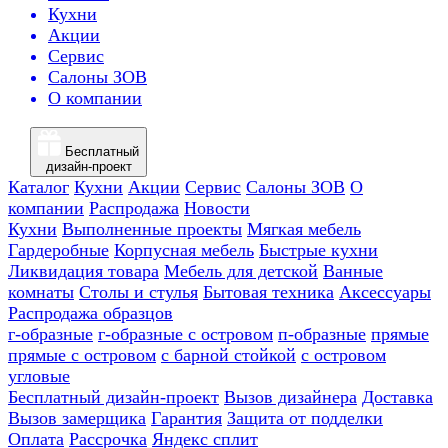
Кухни
Акции
Сервис
Салоны ЗОВ
О компании
Бесплатный
дизайн-проект
Каталог
Кухни
Акции
Сервис
Салоны ЗОВ
О
компании
Распродажа
Новости
Кухни
Выполненные проекты
Мягкая мебель
Гардеробные
Корпусная мебель
Быстрые кухни
Ликвидация товара
Мебель для детской
Ванные
комнаты
Столы и стулья
Бытовая техника
Аксессуары
Распродажа образцов
г-образные
г-образные с островом
п-образные
прямые
прямые с островом
с барной стойкой
с островом
угловые
Бесплатный дизайн-проект
Вызов дизайнера
Доставка
Вызов замерщика
Гарантия
Защита от подделки
Оплата
Рассрочка
Яндекс сплит