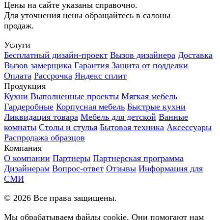
Цены на сайте указаны справочно.
Для уточнения цены обращайтесь в салоны
продаж.
Услуги
Бесплатный дизайн-проект
Вызов дизайнера
Доставка
Вызов замерщика
Гарантия
Защита от подделки
Оплата
Рассрочка
Яндекс сплит
Продукция
Кухни
Выполненные проекты
Мягкая мебель
Гардеробные
Корпусная мебель
Быстрые кухни
Ликвидация товара
Мебель для детской
Ванные
комнаты
Столы и стулья
Бытовая техника
Аксессуары
Распродажа образцов
Компания
О компании
Партнеры
Партнерская программа
Дизайнерам
Вопрос-ответ
Отзывы
Информация для
СМИ
©
2026
Все права защищены.
Мы обрабатываем файлы cookie. Они помогают нам