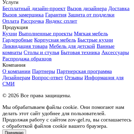
Услуги
Бесплатный дизайн-проект
Вызов дизайнера
Доставка
Вызов замерщика
Гарантия
Защита от подделки
Оплата
Рассрочка
Яндекс сплит
Продукция
Кухни
Выполненные проекты
Мягкая мебель
Гардеробные
Корпусная мебель
Быстрые кухни
Ликвидация товара
Мебель для детской
Ванные
комнаты
Столы и стулья
Бытовая техника
Аксессуары
Распродажа образцов
Компания
О компании
Партнеры
Партнерская программа
Дизайнерам
Вопрос-ответ
Отзывы
Информация для
СМИ
©
2026
Все права защищены.
Мы обрабатываем файлы cookie. Они помогают нам
делать этот сайт удобнее для пользователей.
Продолжая работу с сайтом zov-gel.ru, вы соглашаетесь
с обработкой файлов cookie вашего браузера.
Принимаю