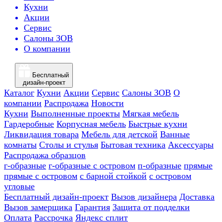
Кухни
Акции
Сервис
Салоны ЗОВ
О компании
Бесплатный
дизайн-проект
Каталог
Кухни
Акции
Сервис
Салоны ЗОВ
О
компании
Распродажа
Новости
Кухни
Выполненные проекты
Мягкая мебель
Гардеробные
Корпусная мебель
Быстрые кухни
Ликвидация товара
Мебель для детской
Ванные
комнаты
Столы и стулья
Бытовая техника
Аксессуары
Распродажа образцов
г-образные
г-образные с островом
п-образные
прямые
прямые с островом
с барной стойкой
с островом
угловые
Бесплатный дизайн-проект
Вызов дизайнера
Доставка
Вызов замерщика
Гарантия
Защита от подделки
Оплата
Рассрочка
Яндекс сплит