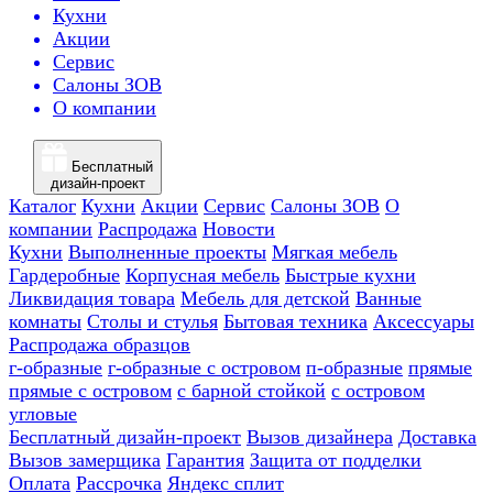
Кухни
Акции
Сервис
Салоны ЗОВ
О компании
Бесплатный
дизайн-проект
Каталог
Кухни
Акции
Сервис
Салоны ЗОВ
О
компании
Распродажа
Новости
Кухни
Выполненные проекты
Мягкая мебель
Гардеробные
Корпусная мебель
Быстрые кухни
Ликвидация товара
Мебель для детской
Ванные
комнаты
Столы и стулья
Бытовая техника
Аксессуары
Распродажа образцов
г-образные
г-образные с островом
п-образные
прямые
прямые с островом
с барной стойкой
с островом
угловые
Бесплатный дизайн-проект
Вызов дизайнера
Доставка
Вызов замерщика
Гарантия
Защита от подделки
Оплата
Рассрочка
Яндекс сплит