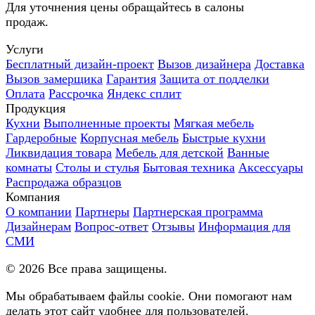
Для уточнения цены обращайтесь в салоны
продаж.
Услуги
Бесплатный дизайн-проект
Вызов дизайнера
Доставка
Вызов замерщика
Гарантия
Защита от подделки
Оплата
Рассрочка
Яндекс сплит
Продукция
Кухни
Выполненные проекты
Мягкая мебель
Гардеробные
Корпусная мебель
Быстрые кухни
Ликвидация товара
Мебель для детской
Ванные
комнаты
Столы и стулья
Бытовая техника
Аксессуары
Распродажа образцов
Компания
О компании
Партнеры
Партнерская программа
Дизайнерам
Вопрос-ответ
Отзывы
Информация для
СМИ
©
2026
Все права защищены.
Мы обрабатываем файлы cookie. Они помогают нам
делать этот сайт удобнее для пользователей.