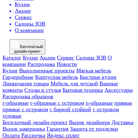
Кухни
Акции
Сервис
Салоны ЗОВ
О компании
Бесплатный
дизайн-проект
Каталог
Кухни
Акции
Сервис
Салоны ЗОВ
О
компании
Распродажа
Новости
Кухни
Выполненные проекты
Мягкая мебель
Гардеробные
Корпусная мебель
Быстрые кухни
Ликвидация товара
Мебель для детской
Ванные
комнаты
Столы и стулья
Бытовая техника
Аксессуары
Распродажа образцов
г-образные
г-образные с островом
п-образные
прямые
прямые с островом
с барной стойкой
с островом
угловые
Бесплатный дизайн-проект
Вызов дизайнера
Доставка
Вызов замерщика
Гарантия
Защита от подделки
Оплата
Рассрочка
Яндекс сплит