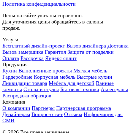
Политика конфиденциальности
Цены на сайте указаны справочно.
Для уточнения цены обращайтесь в салоны
продаж.
Услуги
Бесплатный дизайн-проект
Вызов дизайнера
Доставка
Вызов замерщика
Гарантия
Защита от подделки
Оплата
Рассрочка
Яндекс сплит
Продукция
Кухни
Выполненные проекты
Мягкая мебель
Гардеробные
Корпусная мебель
Быстрые кухни
Ликвидация товара
Мебель для детской
Ванные
комнаты
Столы и стулья
Бытовая техника
Аксессуары
Распродажа образцов
Компания
О компании
Партнеры
Партнерская программа
Дизайнерам
Вопрос-ответ
Отзывы
Информация для
СМИ
©
2026
Все права защищены.