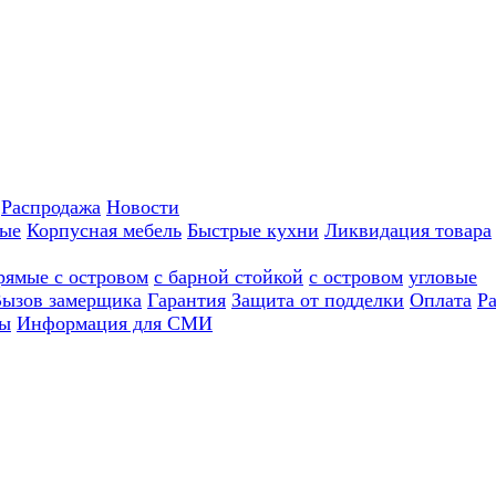
Распродажа
Новости
ные
Корпусная мебель
Быстрые кухни
Ликвидация товара
рямые с островом
с барной стойкой
с островом
угловые
ызов замерщика
Гарантия
Защита от подделки
Оплата
Р
ы
Информация для СМИ