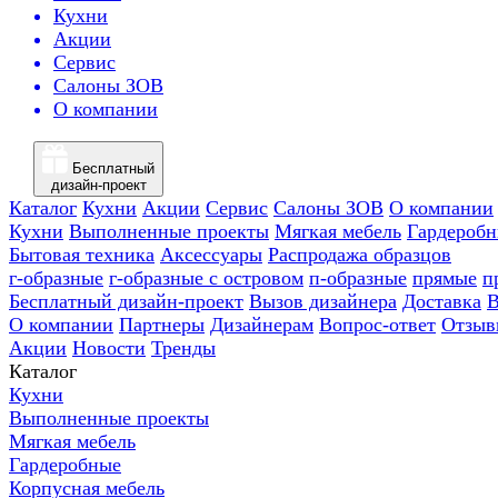
Кухни
Акции
Сервис
Салоны ЗОВ
О компании
Бесплатный
дизайн-проект
Каталог
Кухни
Акции
Сервис
Салоны ЗОВ
О компании
Кухни
Выполненные проекты
Мягкая мебель
Гардероб
Бытовая техника
Аксессуары
Распродажа образцов
г-образные
г-образные с островом
п-образные
прямые
п
Бесплатный дизайн-проект
Вызов дизайнера
Доставка
В
О компании
Партнеры
Дизайнерам
Вопрос-ответ
Отзыв
Акции
Новости
Тренды
Каталог
Кухни
Выполненные проекты
Мягкая мебель
Гардеробные
Корпусная мебель