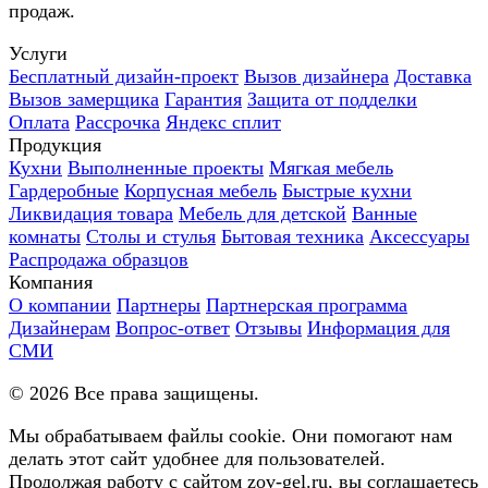
продаж.
Услуги
Бесплатный дизайн-проект
Вызов дизайнера
Доставка
Вызов замерщика
Гарантия
Защита от подделки
Оплата
Рассрочка
Яндекс сплит
Продукция
Кухни
Выполненные проекты
Мягкая мебель
Гардеробные
Корпусная мебель
Быстрые кухни
Ликвидация товара
Мебель для детской
Ванные
комнаты
Столы и стулья
Бытовая техника
Аксессуары
Распродажа образцов
Компания
О компании
Партнеры
Партнерская программа
Дизайнерам
Вопрос-ответ
Отзывы
Информация для
СМИ
©
2026
Все права защищены.
Мы обрабатываем файлы cookie. Они помогают нам
делать этот сайт удобнее для пользователей.
Продолжая работу с сайтом zov-gel.ru, вы соглашаетесь