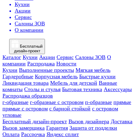
Кухни
Акции
Сервис
Салоны ЗОВ
О компании
Бесплатный
дизайн-проект
Каталог
Кухни
Акции
Сервис
Салоны ЗОВ
О
компании
Распродажа
Новости
Кухни
Выполненные проекты
Мягкая мебель
Гардеробные
Корпусная мебель
Быстрые кухни
Ликвидация товара
Мебель для детской
Ванные
комнаты
Столы и стулья
Бытовая техника
Аксессуары
Распродажа образцов
г-образные
г-образные с островом
п-образные
прямые
прямые с островом
с барной стойкой
с островом
угловые
Бесплатный дизайн-проект
Вызов дизайнера
Доставка
Вызов замерщика
Гарантия
Защита от подделки
Оплата
Рассрочка
Яндекс сплит