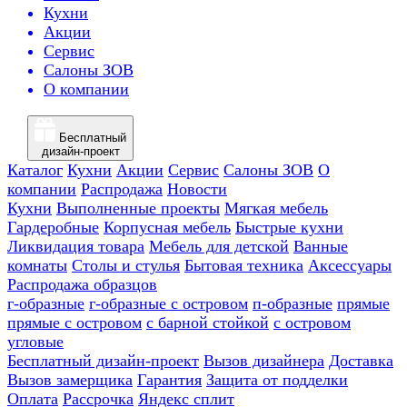
Кухни
Акции
Сервис
Салоны ЗОВ
О компании
Бесплатный
дизайн-проект
Каталог
Кухни
Акции
Сервис
Салоны ЗОВ
О
компании
Распродажа
Новости
Кухни
Выполненные проекты
Мягкая мебель
Гардеробные
Корпусная мебель
Быстрые кухни
Ликвидация товара
Мебель для детской
Ванные
комнаты
Столы и стулья
Бытовая техника
Аксессуары
Распродажа образцов
г-образные
г-образные с островом
п-образные
прямые
прямые с островом
с барной стойкой
с островом
угловые
Бесплатный дизайн-проект
Вызов дизайнера
Доставка
Вызов замерщика
Гарантия
Защита от подделки
Оплата
Рассрочка
Яндекс сплит