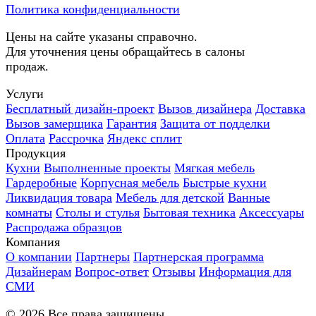
Политика конфиденциальности
Цены на сайте указаны справочно.
Для уточнения цены обращайтесь в салоны
продаж.
Услуги
Бесплатный дизайн-проект
Вызов дизайнера
Доставка
Вызов замерщика
Гарантия
Защита от подделки
Оплата
Рассрочка
Яндекс сплит
Продукция
Кухни
Выполненные проекты
Мягкая мебель
Гардеробные
Корпусная мебель
Быстрые кухни
Ликвидация товара
Мебель для детской
Ванные
комнаты
Столы и стулья
Бытовая техника
Аксессуары
Распродажа образцов
Компания
О компании
Партнеры
Партнерская программа
Дизайнерам
Вопрос-ответ
Отзывы
Информация для
СМИ
©
2026
Все права защищены.