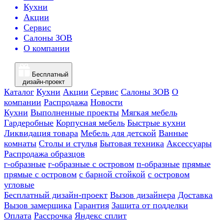
Кухни
Акции
Сервис
Салоны ЗОВ
О компании
Бесплатный
дизайн-проект
Каталог
Кухни
Акции
Сервис
Салоны ЗОВ
О
компании
Распродажа
Новости
Кухни
Выполненные проекты
Мягкая мебель
Гардеробные
Корпусная мебель
Быстрые кухни
Ликвидация товара
Мебель для детской
Ванные
комнаты
Столы и стулья
Бытовая техника
Аксессуары
Распродажа образцов
г-образные
г-образные с островом
п-образные
прямые
прямые с островом
с барной стойкой
с островом
угловые
Бесплатный дизайн-проект
Вызов дизайнера
Доставка
Вызов замерщика
Гарантия
Защита от подделки
Оплата
Рассрочка
Яндекс сплит