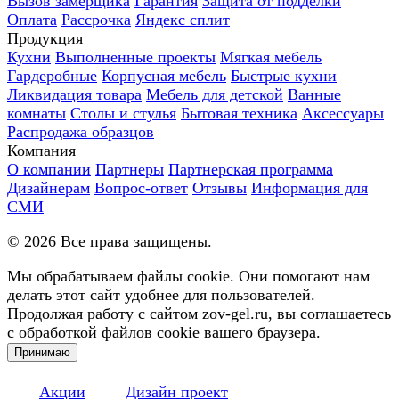
Вызов замерщика
Гарантия
Защита от подделки
Оплата
Рассрочка
Яндекс сплит
Продукция
Кухни
Выполненные проекты
Мягкая мебель
Гардеробные
Корпусная мебель
Быстрые кухни
Ликвидация товара
Мебель для детской
Ванные
комнаты
Столы и стулья
Бытовая техника
Аксессуары
Распродажа образцов
Компания
О компании
Партнеры
Партнерская программа
Дизайнерам
Вопрос-ответ
Отзывы
Информация для
СМИ
©
2026
Все права защищены.
Мы обрабатываем файлы cookie. Они помогают нам
делать этот сайт удобнее для пользователей.
Продолжая работу с сайтом zov-gel.ru, вы соглашаетесь
с обработкой файлов cookie вашего браузера.
Принимаю
Акции
Дизайн проект