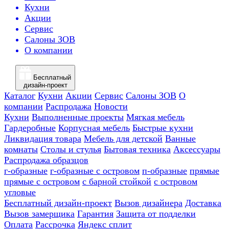
Кухни
Акции
Сервис
Салоны ЗОВ
О компании
Бесплатный
дизайн-проект
Каталог
Кухни
Акции
Сервис
Салоны ЗОВ
О
компании
Распродажа
Новости
Кухни
Выполненные проекты
Мягкая мебель
Гардеробные
Корпусная мебель
Быстрые кухни
Ликвидация товара
Мебель для детской
Ванные
комнаты
Столы и стулья
Бытовая техника
Аксессуары
Распродажа образцов
г-образные
г-образные с островом
п-образные
прямые
прямые с островом
с барной стойкой
с островом
угловые
Бесплатный дизайн-проект
Вызов дизайнера
Доставка
Вызов замерщика
Гарантия
Защита от подделки
Оплата
Рассрочка
Яндекс сплит