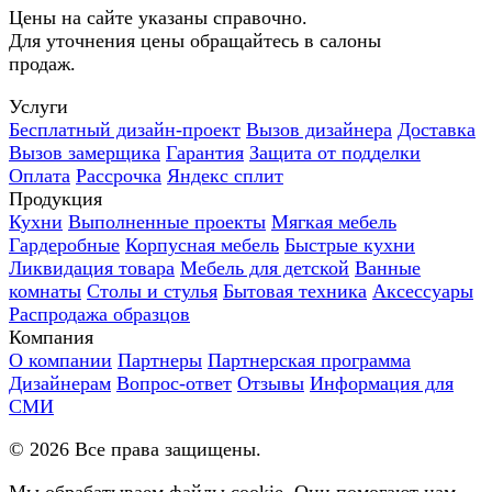
Цены на сайте указаны справочно.
Для уточнения цены обращайтесь в салоны
продаж.
Услуги
Бесплатный дизайн-проект
Вызов дизайнера
Доставка
Вызов замерщика
Гарантия
Защита от подделки
Оплата
Рассрочка
Яндекс сплит
Продукция
Кухни
Выполненные проекты
Мягкая мебель
Гардеробные
Корпусная мебель
Быстрые кухни
Ликвидация товара
Мебель для детской
Ванные
комнаты
Столы и стулья
Бытовая техника
Аксессуары
Распродажа образцов
Компания
О компании
Партнеры
Партнерская программа
Дизайнерам
Вопрос-ответ
Отзывы
Информация для
СМИ
©
2026
Все права защищены.